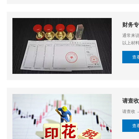
财务专
通常来
以上材
查
请查收
请查收 
查