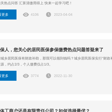
了一组相关热点问答 汇算清缴用得上 快来一起学习吧！
看更多
4106
2023-04-04
保人，您关心的居民医保参保缴费热点问题答疑来了
加城乡居民医保有财政补助，那我可以领到钱吗？城乡居民医保实行“财政
源，约占2/3，个人缴费仅占1/3。
看更多
3774
2022-11-30
体工商户还是有限责任公司？如何选择最优？