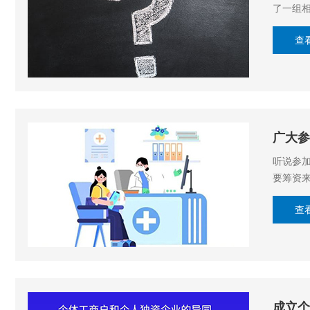
查
广大参
听说参
要筹资来
查
成立个