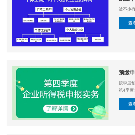
被不少
查
预缴申
按季度预
第4季
查