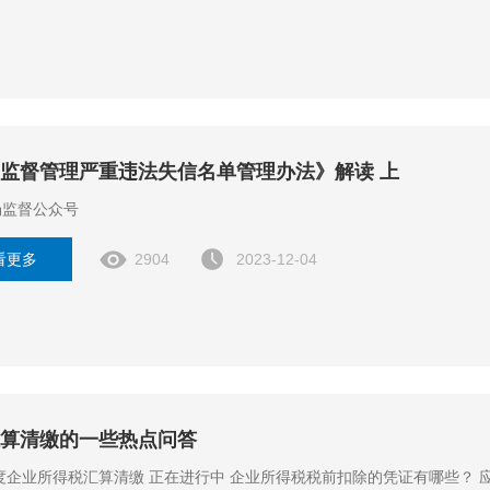
监督管理严重违法失信名单管理办法》解读 上
场监督公众号
看更多
2904
2023-12-04
算清缴的一些热点问答
 企业所得税税前扣除的凭证有哪些？ 应在什么时间取得？ 取得不合规的发票应如何处理？ ‧‧‧‧‧‧ 今日梳理