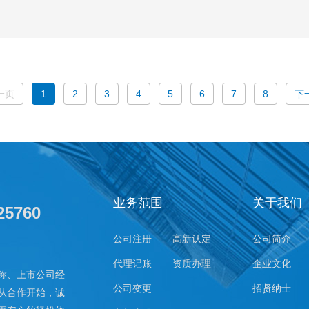
一页
1
2
3
4
5
6
7
8
下
业务范围
关于我们
25760
公司注册
高新认定
公司简介
代理记账
资质办理
企业文化
称、上市公司经
公司变更
招贤纳士
从合作开始，诚