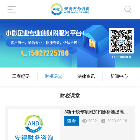
工商纪要
财税课堂
法律资讯
新闻中心
财税课堂
3项个税专项附加扣除标准提高后
如何享受
查看
2022
2023-09-18